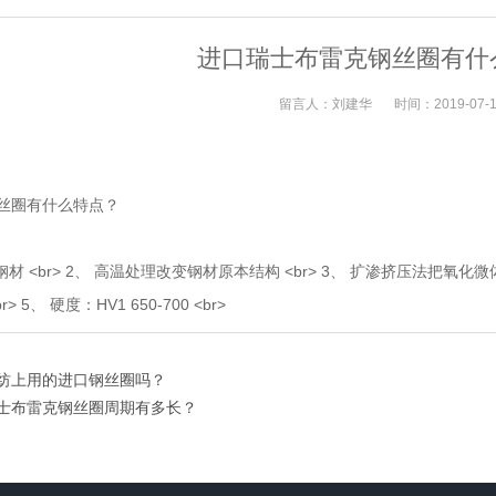
进口瑞士布雷克钢丝圈有什
留言人：
刘建华
时间：
2019-07-
丝圈有什么特点？
材 <br> 2、 高温处理改变钢材原本结构 <br> 3、 扩渗挤压法把氧化
 5、 硬度：HV1 650-700 <br>
纺上用的进口钢丝圈吗？
士布雷克钢丝圈周期有多长？