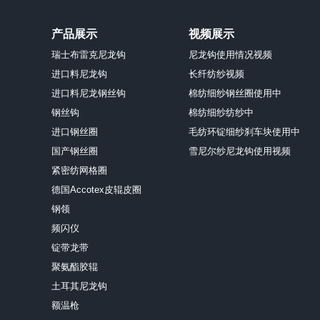
产品展示
视频展示
瑞士布雷克尼龙钩
尼龙钩使用情况视频
进口料尼龙钩
长纤纺纱视频
进口料尼龙钢丝钩
棉纺细纱钢丝圈使用中
钢丝钩
棉纺细纱纺纱中
进口钢丝圈
毛纺环锭细纱刹车块使用中
国产钢丝圈
雪尼尔纱尼龙钩使用视频
紧密纺网格圈
德国Accotex皮辊皮圈
钢领
频闪仪
锭带龙带
聚氨酯胶辊
土耳其尼龙钩
额温枪