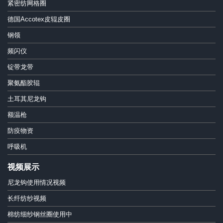
紧密纺网格圈
德国Accotex皮辊皮圈
钢领
频闪仪
锭带龙带
聚氨酯胶辊
土耳其尼龙钩
额温枪
防疫物资
呼吸机
视频展示
尼龙钩使用情况视频
长纤纺纱视频
棉纺细纱钢丝圈使用中