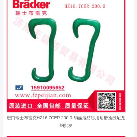
进口瑞士布雷克HZ16.7CER 200.0-绢丝混纺纱用耐磨捻线尼龙
钩批发