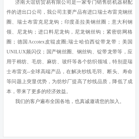
济南天谊纺贸易有限公司是一家专门销售纺机器材配
件的进出口公司，我公司主要产品有进口瑞士布雷克钢丝
圈、瑞士布雷克尼龙钩；印度圣拉美钢丝圈；意大利钢
领、尼龙钩；进口料尼龙钩，尼龙钢丝钩；紧密纺网格
圈；德国
Accotex
皮辊皮圈
;
瑞士哈伯西锭带龙带；美国
UNILUX
频闪仪；国产钢丝圈、钢丝钩、锭带龙带等，应
用于棉纺、毛纺、麻纺、玻纤等各个纺织领域，特别是瑞
士布雷克
--
全球高端产品，在解决纱线毛羽、断头、寿命
等问题上突显优势，为纺纱厂提高了纱线品质，降低了成
本，带来了更多的经济效益。
我们的客户遍布全国各地，也真诚邀请您的加入。