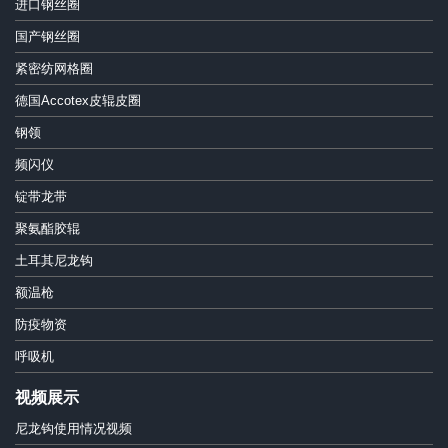
进口钢丝圈
国产钢丝圈
紧密纺网格圈
德国Accotex皮辊皮圈
钢领
频闪仪
锭带龙带
聚氨酯胶辊
土耳其尼龙钩
额温枪
防疫物资
呼吸机
视频展示
尼龙钩使用情况视频