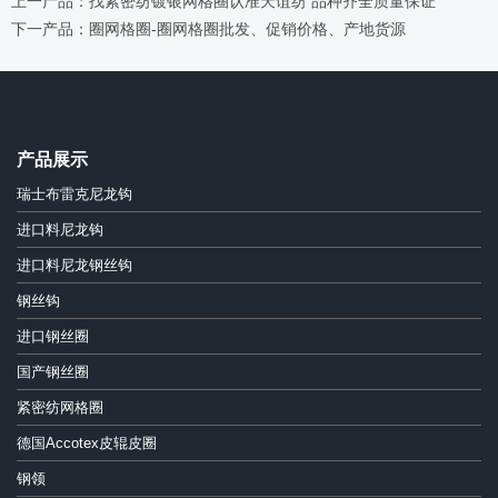
上一产品：找紧密纺镀银网格圈认准天谊纺 品种齐全质量保证
下一产品：圈网格圈-圈网格圈批发、促销价格、产地货源
产品展示
瑞士布雷克尼龙钩
进口料尼龙钩
进口料尼龙钢丝钩
钢丝钩
进口钢丝圈
国产钢丝圈
紧密纺网格圈
德国Accotex皮辊皮圈
钢领