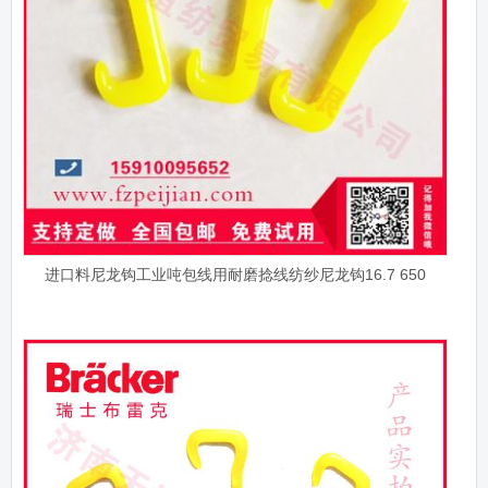
进口料尼龙钩工业吨包线用耐磨捻线纺纱尼龙钩16.7 650