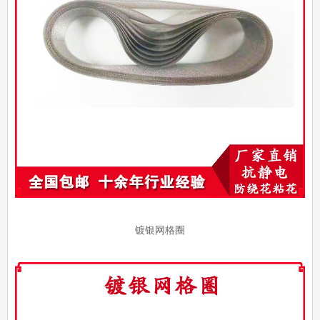
镀银网格圈