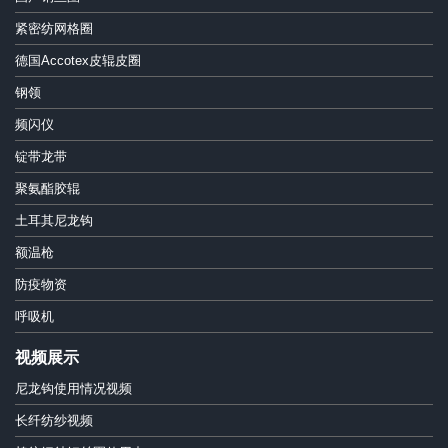
紧密纺网格圈
德国Accotex皮辊皮圈
钢领
频闪仪
锭带龙带
聚氨酯胶辊
土耳其尼龙钩
额温枪
防疫物资
呼吸机
视频展示
尼龙钩使用情况视频
长纤纺纱视频