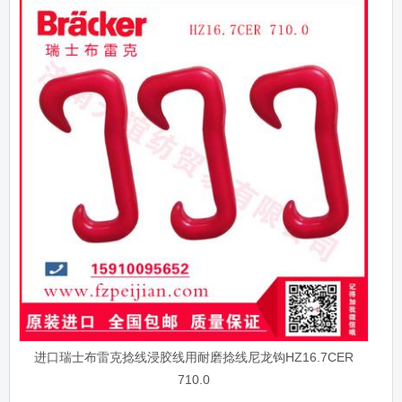
进口瑞士布雷克捻线浸胶线用耐磨捻线尼龙钩HZ16.7CER
710.0