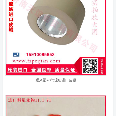
赐来福A8气流纺进口皮辊