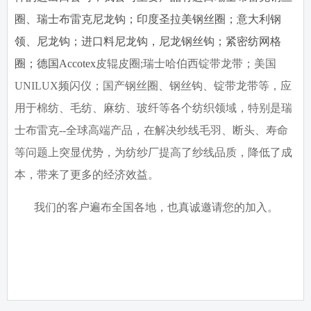
圈、瑞士布雷克尼龙钩；印度圣拉美钢丝圈；意大利钢
领、尼龙钩；进口料尼龙钩，尼龙钢丝钩；紧密纺网格
圈；德国
Accotex
皮辊皮圈
;
瑞士哈伯西锭带龙带；美国
UNILUX
频闪仪；国产钢丝圈、钢丝钩、锭带龙带等，应
用于棉纺、毛纺、麻纺、玻纤等各个纺织领域，特别是瑞
士布雷克
--
全球高端产品，在解决纱线毛羽、断头、寿命
等问题上突显优势，为纺纱厂提高了纱线品质，降低了成
本，带来了更多的经济效益。
我们的客户遍布全国各地，也真诚邀请您的加入。