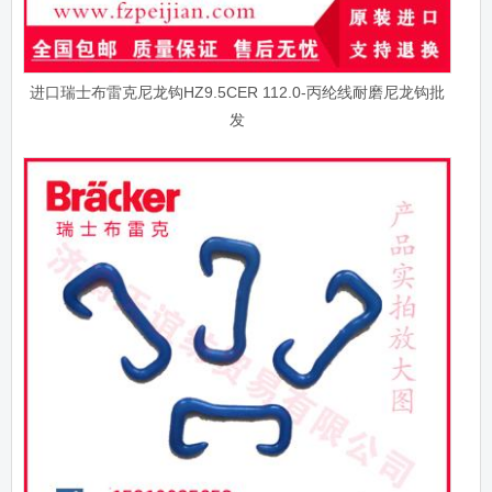
进口瑞士布雷克尼龙钩HZ9.5CER 112.0-丙纶线耐磨尼龙钩批
发