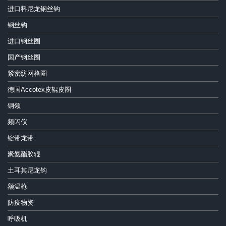
进口料尼龙钢丝钩
钢丝钩
进口钢丝圈
国产钢丝圈
紧密纺网格圈
德国Accotex皮辊皮圈
钢领
频闪仪
锭带龙带
聚氨酯胶辊
土耳其尼龙钩
额温枪
防疫物资
呼吸机