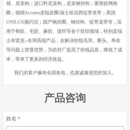
领、尼龙钩；进口料尼龙钩，尼龙钢丝钩；紧密纺网格
圈；德国
Accotex
皮辊皮圈
;
瑞士哈伯西锭带龙带；美国
UNILUX
频闪仪；国产钢丝圈、钢丝钩、锭带龙带等，应
用于棉纺、毛纺、麻纺、玻纤等各个纺织领域，特别是瑞
士布雷克
--
全球高端产品，在解决纱线毛羽、断头、寿命
等问题上突显优势，为纺纱厂提高了纱线品质，降低了成
本，带来了更多的经济效益。
我们的客户遍布全国各地，也真诚邀请您的加入。
产品咨询
姓名 *