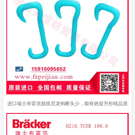
进口瑞士布雷克捻线尼龙钩断头少，能有效提升纱线品质