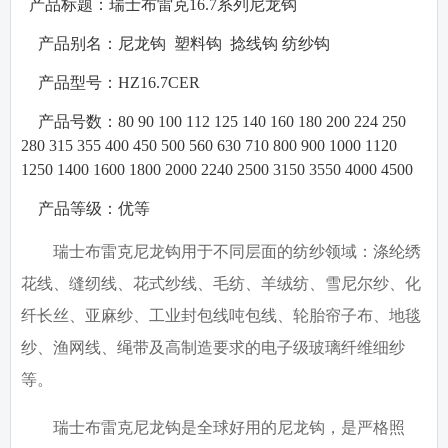
产品标题：瑞士布雷克
16.7
系列尼龙钩
·
·
产品别名：
尼龙钩
塑料钩
捻线钩
纺纱钩
·
产品型号：
HZ16.7CER
·
产品号数：
80 90 100 112 125 140 160 180 200 224 250
280 315 355 400 450 500 560 630 710 800 900 1000 1120
1250 1400 1600 1800 2000 2240 2500 3150 3550 4000 4500
·
产品等级：
优等
瑞士布雷克尼龙钩用于不同层面的纺纱领域：涤纶绣
花线、缝纫线、花式纱线、毛纺、羊绒纺、雪尼尔纱、化
纤长丝、亚麻纱、工业封包线吨包线、轮胎帘子布、地毯
纱、渔网线、绳带及高制造要求的电子级玻璃纤维细纱
等。
瑞士布雷克尼龙钩是全球好用的尼龙钩，是
严格照