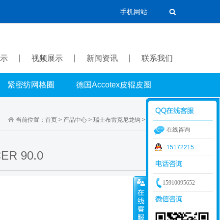
手机网站
示
视频展示
新闻资讯
联系我们
紧密纺网格圈
德国Accotex皮辊皮圈
当前位置：
首页
>
产品中心
>
瑞士布雷克尼龙钩
>
9.5系列尼龙钩
在线咨询
15172215
 90.0
15910095652