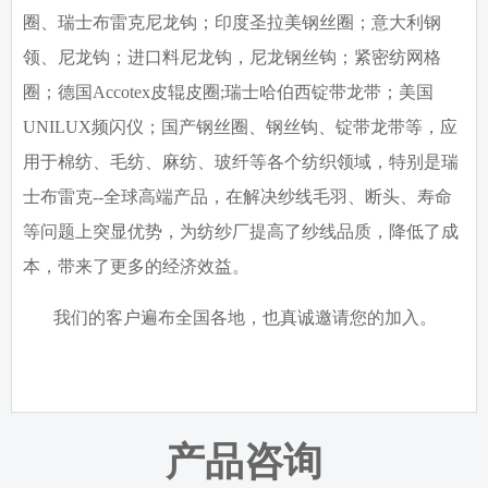
圈、瑞士布雷克尼龙钩；印度圣拉美钢丝圈；意大利钢
领、尼龙钩；进口料尼龙钩，尼龙钢丝钩；紧密纺网格
圈；德国
Accotex
皮辊皮圈
;
瑞士哈伯西锭带龙带；美国
UNILUX
频闪仪；国产钢丝圈、钢丝钩、锭带龙带等，应
用于棉纺、毛纺、麻纺、玻纤等各个纺织领域，特别是瑞
士布雷克
--
全球高端产品，在解决纱线毛羽、断头、寿命
等问题上突显优势，为纺纱厂提高了纱线品质，降低了成
本，带来了更多的经济效益。
我们的客户遍布全国各地，也真诚邀请您的加入。
产品咨询