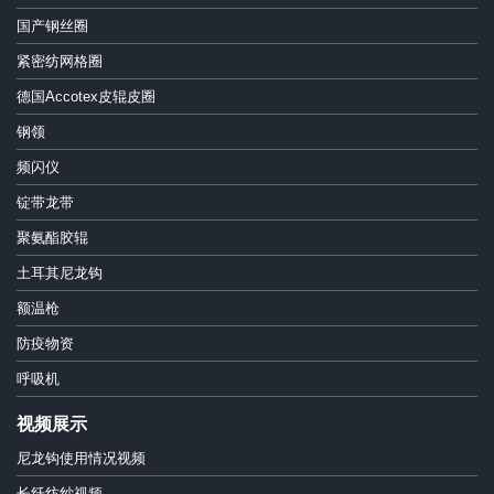
国产钢丝圈
紧密纺网格圈
德国Accotex皮辊皮圈
钢领
频闪仪
锭带龙带
聚氨酯胶辊
土耳其尼龙钩
额温枪
防疫物资
呼吸机
视频展示
尼龙钩使用情况视频
长纤纺纱视频