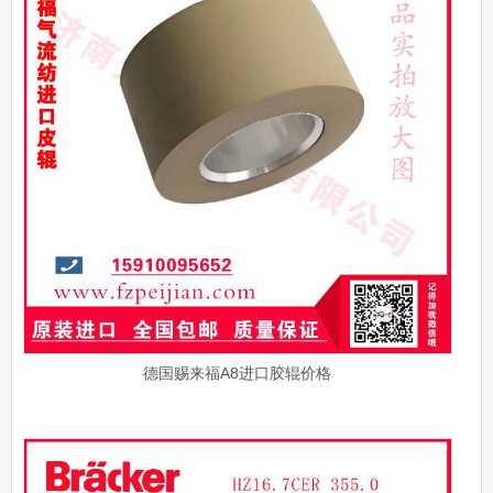
德国赐来福A8进口胶辊价格