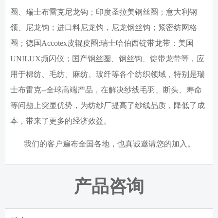
圈、瑞士布雷克尼龙钩；印度圣拉美钢丝圈；意大利钢
领、尼龙钩；进口料尼龙钩，尼龙钢丝钩；紧密纺网格
圈；德国
Accotex
皮辊皮圈
;
瑞士哈伯西锭带龙带；美国
UNILUX
频闪仪；国产钢丝圈、钢丝钩、锭带龙带等，应
用于棉纺、毛纺、麻纺、玻纤等各个纺织领域，特别是瑞
士布雷克
--
全球高端产品，在解决纱线毛羽、断头、寿命
等问题上突显优势，为纺纱厂提高了纱线品质，降低了成
本，带来了更多的经济效益。
我们的客户遍布全国各地，也真诚邀请您的加入。
产品咨询