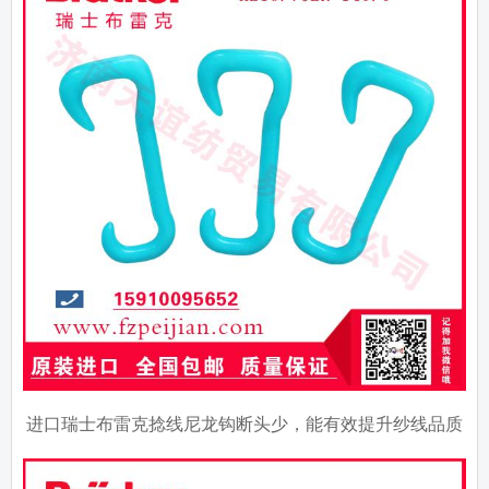
进口瑞士布雷克捻线尼龙钩断头少，能有效提升纱线品质