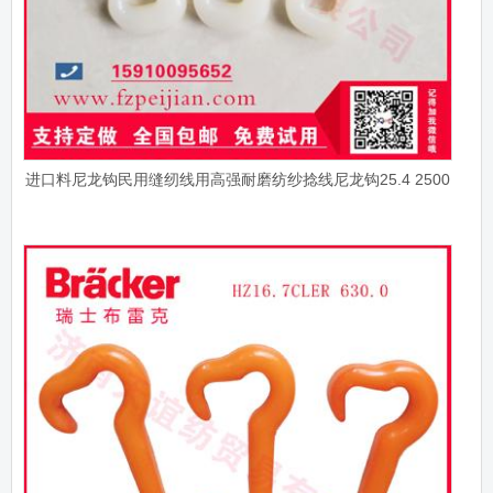
进口料尼龙钩民用缝纫线用高强耐磨纺纱捻线尼龙钩25.4 2500