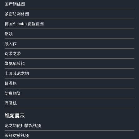
国产钢丝圈
紧密纺网格圈
德国Accotex皮辊皮圈
钢领
频闪仪
锭带龙带
聚氨酯胶辊
土耳其尼龙钩
额温枪
防疫物资
呼吸机
视频展示
尼龙钩使用情况视频
长纤纺纱视频