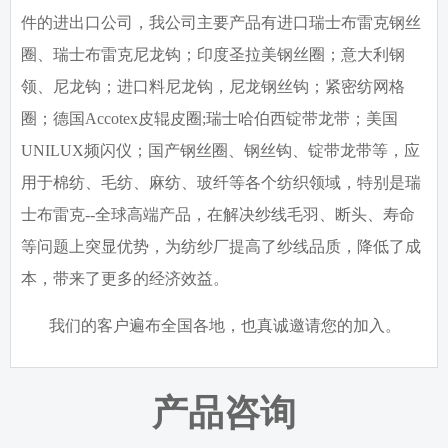
件的进出口公司，我公司主要产品有进口瑞士布雷克钢丝
圈、瑞士布雷克尼龙钩；印度圣拉美钢丝圈；意大利钢
领、尼龙钩；进口料尼龙钩，尼龙钢丝钩；紧密纺网格
圈；德国
Accotex
皮辊皮圈
;
瑞士哈伯西锭带龙带；美国
UNILUX
频闪仪；国产钢丝圈、钢丝钩、锭带龙带等，应
用于棉纺、毛纺、麻纺、玻纤等各个纺织领域，特别是瑞
士布雷克
--
全球高端产品，在解决纱线毛羽、断头、寿命
等问题上突显优势，为纺纱厂提高了纱线品质，降低了成
本，带来了更多的经济效益。
我们的客户遍布全国各地，也真诚邀请您的加入。
产品咨询