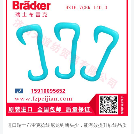
进口瑞士布雷克捻线尼龙钩断头少，能有效提升纱线品质