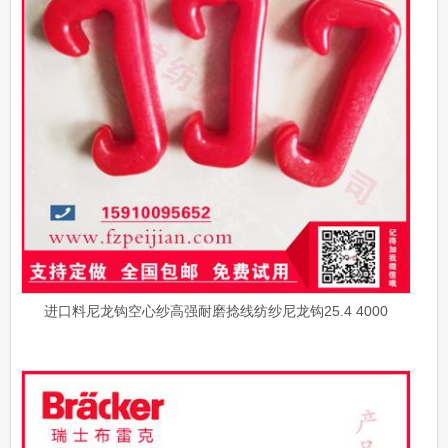
进口料尼龙钩空心纱高强耐磨捻线纺纱尼龙钩25.4 4000