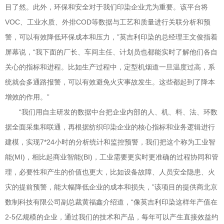
目了然。此外，环保和安全对于我们印染企业尤为重要。该平台将
VOC、工业水质、外排COD等数据与工艺和质量进行关联分析和预
警，可以有效降低环保成本和压力，”英吉利印染的总经理王文俊指着
屏幕说，“我下面的厂长、车间主任、计划员也都能实时了解他们各自
关心的指标和进程。比如生产过程中，定型机烟道一旦温度过高，系
统就会多通路报警，可以有效避免火灾事故发生。这些都起到了降本
增效的作用。”
“我们用自主研发的数据中台把企业内部的人、机、料、法、环数
据全面采集和联通，再根据纺织印染企业的核心指标和业务逻辑进行
建模，实现7*24小时的分析统计和监控预警，我们把这个称为工业智
能(MI)，相比起商业智能(BI)，工业需要更实时更准确的过程协同和管
理，必要性和产生的价值也更大，比如设备故障、人员安全隐患、火
灾的提前预警，能大幅降低企业的成本和损失，”该项目的提供商北京
数制科技有限公司副总裁黄福鑫介绍道，“像英吉利印染这样年产值在
2-5亿规模的企业，通过我们的技术和产品，每年可以产生直接效益约