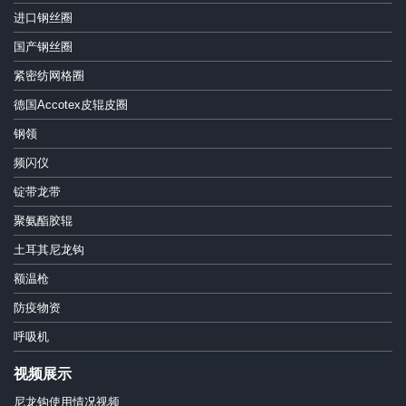
进口钢丝圈
国产钢丝圈
紧密纺网格圈
德国Accotex皮辊皮圈
钢领
频闪仪
锭带龙带
聚氨酯胶辊
土耳其尼龙钩
额温枪
防疫物资
呼吸机
视频展示
尼龙钩使用情况视频