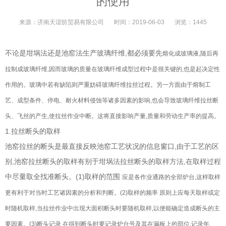
的使用
来源：
济南天谊纺贸易有限公司
时间：
2019-06-03
浏览：
1445
不论是坩埚法还是池窑法生产玻璃纤维,都必须要先
熔化成玻璃液,随后再
拉制成玻璃纤维,因而玻璃的质量在玻璃纤维成型过程中是很关键的,也是起决定性
作用的。玻璃中若有缺陷则严重妨碍玻璃纤维拉丝过程。另一方面由
于熔制工
艺、成型条件、停电、耐火材料侵蚀等诸多因素的影响,也会导致玻璃纤维拉丝断
头、飞丝的产生,使拉丝作业中断。这将直接影响产量,质量和劳动生产率的提高。
1.拉丝断头的取样
池窑拉丝的断头是最直接反映池窑工艺状况的信息窗口,由于工艺的区
别,池窑拉丝断头的取样有别于坩埚法拉丝断头的取样方法,在取样过程
中尽量取全找准断头。(1)取样的范围
应是各作业通路的全部炉台,这样取样
更有利于对当时工艺诸因素的分析和判断。(2)取样的频率
原则上应每天取样或定
时随机取样,当拉丝作业中出现大面积断头时要随机取样,以便能确定造成断头的主
要因素。
(3)断头记录
在得到断头时要记录炉台号及其在漏板上的部位,记录年、