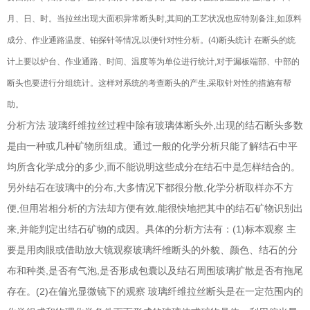
月、日、时。当拉丝出现大面积异常断头时,其间的工艺状况也应特别备注,如原料
成分、作业通路温度、铂探针等情况,以便针对性分析。(4)断头统计
在断头的统
计上要以炉台、作业通路、时间、温度等为单位进行统计,对于漏板端部、中部的
断头也要进行分组统计。这样对系统的考查断头的产生,采取针对性的措施有帮
助。
分析方法 玻璃纤维拉丝过程中除有玻璃体断头外,出现的结石断头多数
是由一种或几种矿物所组成。通过一般的化学分析只能了解结石中平
均所含化学成分的多少,而不能说明这些成分在结石中是怎样结合的。
另外结石在玻璃中的分布,大多情况下都很分散,化学分析取样亦不方
便,但用岩相分析的方法却方便有效,能很快地把其中的结石矿物识别出
来,并能判定出结石矿物的成因。具体的分析方法有：(1)标本观察 主
要是用肉眼或借助放大镜观察玻璃纤维断头的外貌、颜色、结石的分
布和种类,是否有气泡,是否形成包囊以及结石周围玻璃扩散是否有拖尾
存在。(2)在偏光显微镜下的观察 玻璃纤维拉丝断头是在一定范围内的