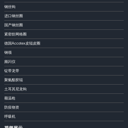
钢丝钩
进口钢丝圈
国产钢丝圈
紧密纺网格圈
德国Accotex皮辊皮圈
钢领
频闪仪
锭带龙带
聚氨酯胶辊
土耳其尼龙钩
额温枪
防疫物资
呼吸机