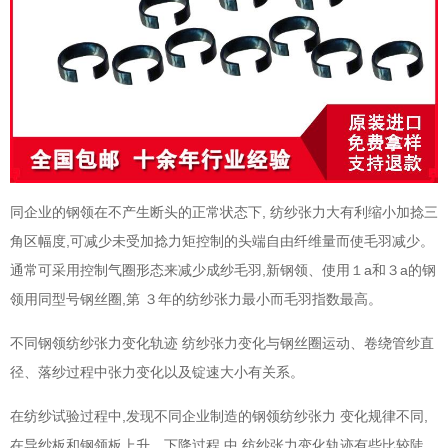
,
同企业的钢领在不产生断头的正常状态下
纺纱张力大有利缩小加捻三
,
角区幅度
可减少未受加捻力矩控制的头端自由纤维量而使毛羽减少。
,
a
a
通常可采用控制气圈形态来减少成纱毛羽
新钢领、使用１
和３
的钢
,
领用同型号钢丝圈
第
３年的纺纱张力最小而毛羽指数最高。
不同钢领纺纱张力变化轨迹
纺纱张力变化与钢丝圈运动、卷绕管纱直
径、落纱过程中张力变化以及锭速大小有关系。
,
,
在纺纱试验过程中
发现不同企业制造的钢领纺纱张力
变化规律不同
,
在导纱板和钢领板上升、下降过程
中
纺纱张力变化轨迹有些比较陡