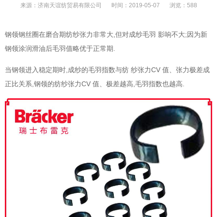
来源：
济南天谊纺贸易有限公司
时间：
2019-05-07
浏览：
588
,
;
钢领钢丝圈在磨合期纺纱张力非常大
但对成纱毛羽
影响不大
因为新
.
钢领涂润滑油后毛羽值略优于正常期
,
CV
当钢领进入稳定期时
成纱的毛羽指数与纺
纱张力
值、张力极差成
,
CV
,
.
正比关系
钢领的纺纱张力
值、极差越高
毛羽指数也越高