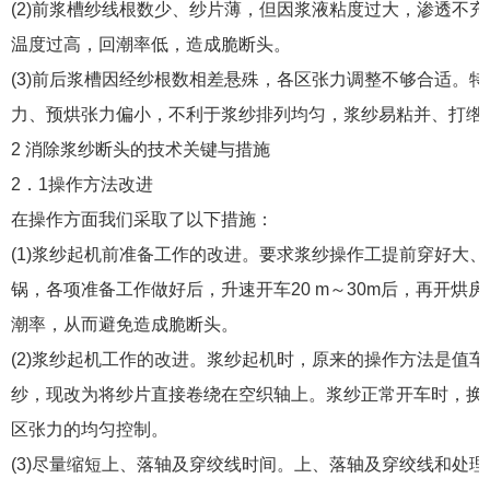
(2)前浆槽纱线根数少、纱片薄，但因浆液粘度过大，渗透不
温度过高，回潮率低，造成脆断头。
(3)前后浆槽因经纱根数相差悬殊，各区张力调整不够合适。
力、预烘张力偏小，不利于浆纱排列均匀，浆纱易粘并、打绺
2 消除浆纱断头的技术关键与措施
2．1操作方法改进
在操作方面我们采取了以下措施：
(1)浆纱起机前准备工作的改进。要求浆纱操作工提前穿好大
锅，各项准备工作做好后，升速开车20 m～30m后，再开烘
潮率，从而避免造成脆断头。
(2)浆纱起机工作的改进。浆纱起机时，原来的操作方法是值
纱，现改为将纱片直接卷绕在空织轴上。浆纱正常开车时，换
区张力的均匀控制。
(3)尽量缩短上、落轴及穿绞线时间。上、落轴及穿绞线和处