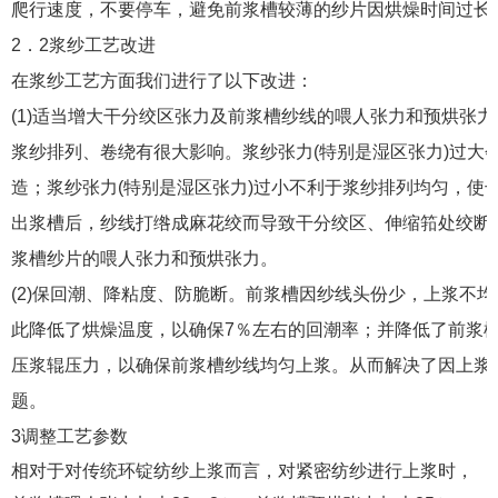
爬行速度，不要停车，避免前浆槽较薄的纱片因烘燥时间过长
2．2浆纱工艺改进
在浆纱工艺方面我们进行了以下改进：
(1)适当增大干分绞区张力及前浆槽纱线的喂人张力和预烘张
浆纱排列、卷绕有很大影响。浆纱张力(特别是湿区张力)过大
造；浆纱张力(特别是湿区张力)过小不利于浆纱排列均匀，使
出浆槽后，纱线打绺成麻花绞而导致干分绞区、伸缩筘处绞断
浆槽纱片的喂人张力和预烘张力。
(2)保回潮、降粘度、防脆断。前浆槽因纱线头份少，上浆不
此降低了烘燥温度，以确保7％左右的回潮率；并降低了前浆
压浆辊压力，以确保前浆槽纱线均匀上浆。从而解决了因上浆
题。
3调整工艺参数
相对于对传统环锭纺纱上浆而言，对紧密纺纱进行上浆时，