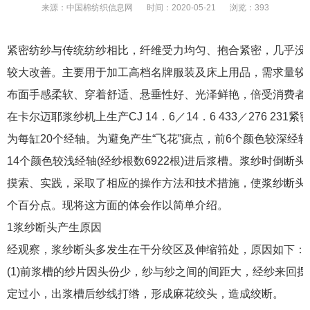
来源：
中国棉纺织信息网
时间：
2020-05-21
浏览：
393
紧密纺纱与传统纺纱相比，纤维受力均匀、抱合紧密，几乎没
较大改善。主要用于加工高档名牌服装及床上用品，需求量较
布面手感柔软、穿着舒适、悬垂性好、光泽鲜艳，倍受消费者
在卡尔迈耶浆纱机上生产CJ 14．6／14．6 433／276 2
为每缸20个经轴。为避免产生“飞花”疵点，前6个颜色较深经轴(
14个颜色较浅经轴(经纱根数6922根)进后浆槽。浆纱时倒断
摸索、实践，采取了相应的操作方法和技术措施，使浆纱断头
个百分点。现将这方面的体会作以简单介绍。
1浆纱断头产生原因
经观察，浆纱断头多发生在干分绞区及伸缩筘处，原因如下：
(1)前浆槽的纱片因头份少，纱与纱之间的间距大，经纱来回
定过小，出浆槽后纱线打绺，形成麻花绞头，造成绞断。