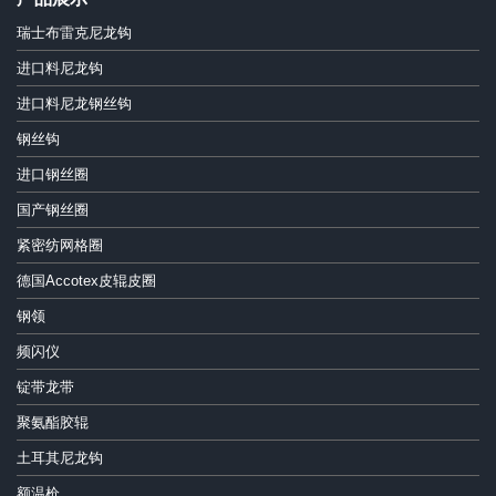
瑞士布雷克尼龙钩
进口料尼龙钩
进口料尼龙钢丝钩
钢丝钩
进口钢丝圈
国产钢丝圈
紧密纺网格圈
德国Accotex皮辊皮圈
钢领
频闪仪
锭带龙带
聚氨酯胶辊
土耳其尼龙钩
额温枪